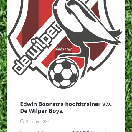
Edwin Boonstra hoofdtrainer v.v.
De Wilper Boys.
25 mei 2026