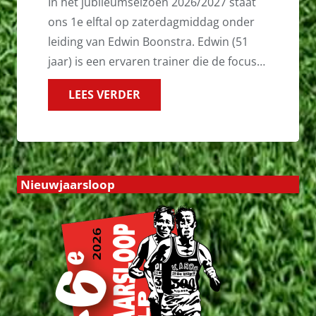
In het jubileumseizoen 2026/2027 staat
ons 1e elftal op zaterdagmiddag onder
leiding van Edwin Boonstra. Edwin (51
jaar) is een ervaren trainer die de focus…
LEES VERDER
Nieuwjaarsloop