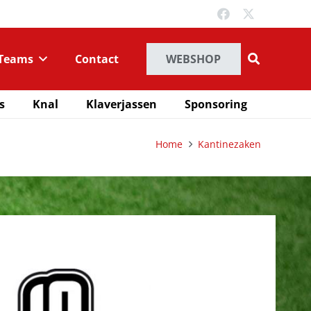
Teams
Contact
WEBSHOP
s
Knal
Klaverjassen
Sponsoring
Home
Kantinezaken