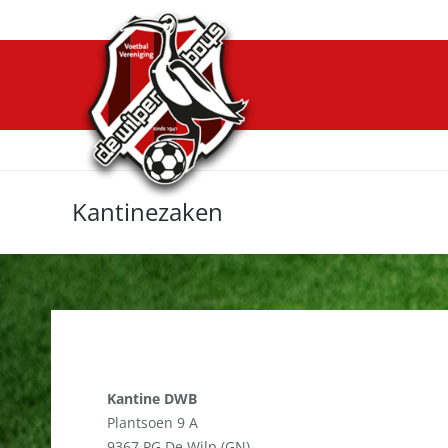
Kantinezaken
Kantine DWB
Plantsoen 9 A
9367 PG De Wilp (GN)