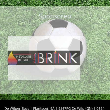
Sponsoren
De Wilper Boys | Plantsoen 9A | 9367PG De Wilp (GN) | 0594-