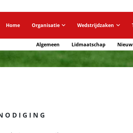
Home
Organisatie
Wedstrijdzaken
Algemeen
Lidmaatschap
Nieuw
N O D I G I N G