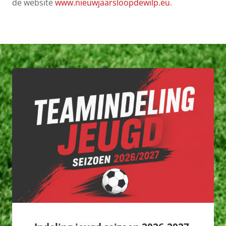
de website
www.nieuwjaarsloopdewilp.eu
.