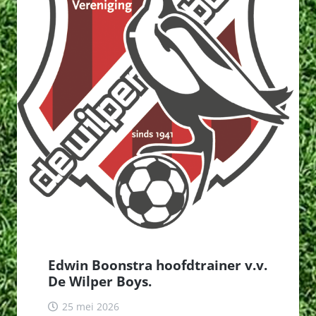
Edwin Boonstra hoofdtrainer v.v.
De Wilper Boys.
25 mei 2026